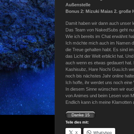
Außenstelle
Bonus 2: Mizuki Maias 2. große
Damit haben wir dann auch unser le
Das Team von NakedSubs geht nun
Wie ich bereits im Chat erwähnt habe
Ich möchte mich auch im Namen de
die Treue gehalten habt. Es sind 
das Licht der Welt erblickt hat. Un
auch wenn es etwas gedauert hat.
Kashisubz, Hare Nochi Guu.Ich we
noch bis nächstes Jahr online halte
Ich hoffe, ihr werdet uns noch eine
In diesem Sinne wünschen wir euch
von Animes und beim Lesen von M
Endlich kann ich meine Klamotten 
Teile dies mit:
X
WhatsApp