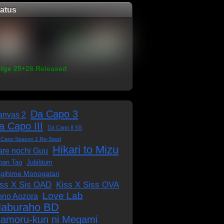
tatus
lge 25+26 Released
Da Capo 3
anvas 2
a Capo III
Da Capo II SS
 Capo Season 1 Re-Seed
Hikari to Mizu
re nochi Guu
pan Tag
Jubiläum
gihime Monogatari
iss X Sis OAD
Kiss X Siss OVA
Love Lab
ono Aozora
aburaho BD
amoru-kun ni Megami