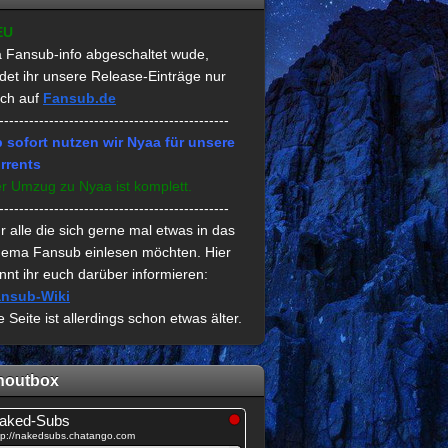
EU
 Fansub-info abgeschaltet wude,
ndet ihr unsere Release-Einträge nur
ch auf
Fansub.de
----------------------------------------------
 sofort nutzen wir Nyaa für unsere
rrents
r Umzug zu Nyaa ist komplett.
----------------------------------------------
r alle die sich gerne mal etwas in das
ema Fansub einlesen möchten. Hier
nnt ihr euch darüber informieren:
nsub-Wiki
e Seite ist allerdings schon etwas älter.
houtbox