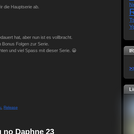
N
ir die Hauptserie ab.
R
T
Y
dauert hat, aber nun ist es vollbracht.
en Bonus Folgen zur Serie.
en und viel Spass mit dieser Serie. 😀
I
>
L
u
,
Release
zu no Daphne 23