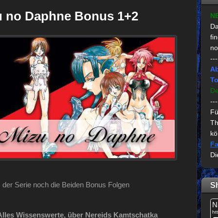
zu no Daphne Bonus 1+2
N
Da
fi
no
---
Ab
To
De
---
Fü
Th
kö
Fa
Di
der Serie noch die Beiden Bonus Folgen
S
 Alles Wissenswerte, über Nereids Kamtschatka