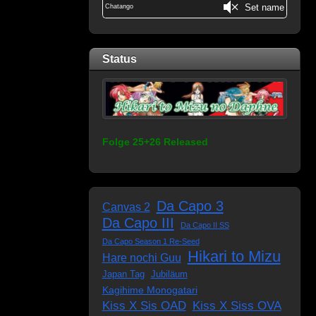
Status
Folge 25+26 Released
Da Capo 3
Canvas 2
Da Capo III
Da Capo II SS
Da Capo Season 1 Re-Seed
Hikari to Mizu
Hare nochi Guu
Japan Tag
Jubiläum
Kagihime Monogatari
Kiss X Sis OAD
Kiss X Siss OVA