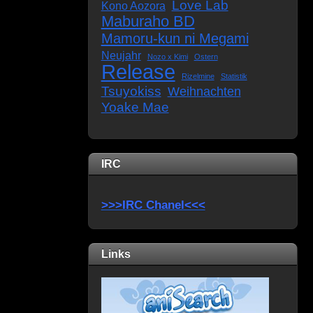
Love Lab
Kono Aozora
Maburaho BD
Mamoru-kun ni Megami
Neujahr
Nozo x Kimi
Ostern
Release
Rizelmine
Statistik
Tsuyokiss
Weihnachten
Yoake Mae
IRC
>>>IRC Chanel<<<
Links