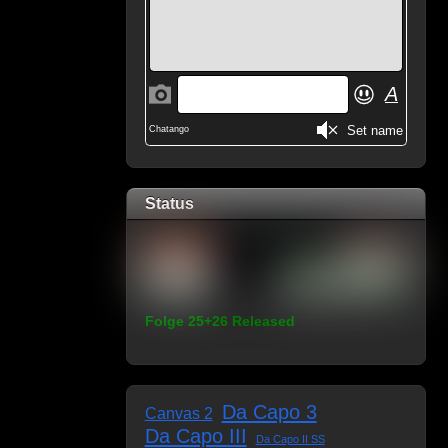
Status
Folge 25+26 Released
Da Capo 3
Canvas 2
Da Capo III
Da Capo II SS