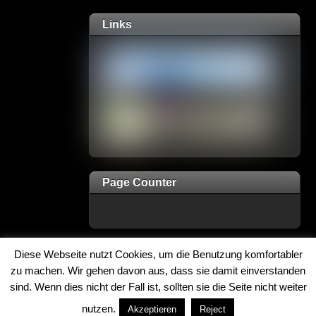
Links
Page Counter
Diese Webseite nutzt Cookies, um die Benutzung komfortabler
↑
zu machen. Wir gehen davon aus, dass sie damit einverstanden
sind. Wenn dies nicht der Fall ist, sollten sie die Seite nicht weiter
©
2026
Powered by
WordPress
•
Themify WordPress Themes
nutzen.
Akzeptieren
Reject