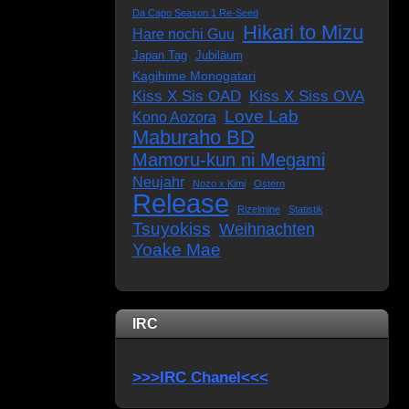
Da Capo Season 1 Re-Seed
Hikari to Mizu
Hare nochi Guu
Japan Tag
Jubiläum
Kagihime Monogatari
Kiss X Sis OAD
Kiss X Siss OVA
Love Lab
Kono Aozora
Maburaho BD
Mamoru-kun ni Megami
Neujahr
Nozo x Kimi
Ostern
Release
Rizelmine
Statistik
Tsuyokiss
Weihnachten
Yoake Mae
IRC
>>>IRC Chanel<<<