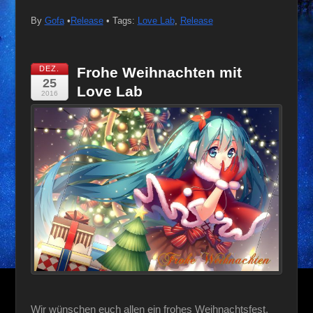
By
Gofa
•
Release
• Tags:
Love Lab
,
Release
DEZ.
Frohe Weihnachten mit
25
Love Lab
2016
Wir wünschen euch allen ein frohes Weihnachtsfest.