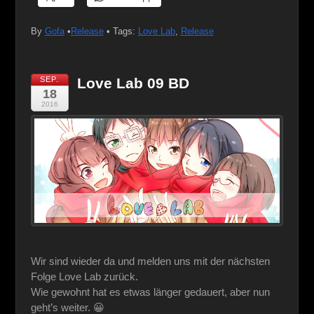
By
Gofa
•
Release
• Tags:
Love Lab
,
Release
SEP.
Love Lab 09 BD
18
2016
Wir sind wieder da und melden uns mit der nächsten
Folge Love Lab zurück.
Wie gewohnt hat es etwas länger gedauert, aber nun
geht’s weiter. 😀