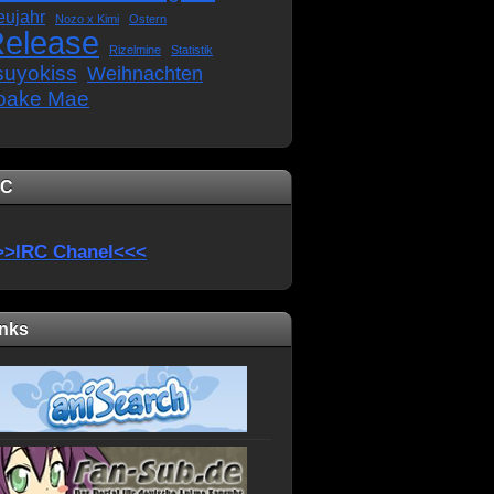
eujahr
Nozo x Kimi
Ostern
elease
Rizelmine
Statistik
suyokiss
Weihnachten
oake Mae
RC
>>IRC Chanel<<<
inks