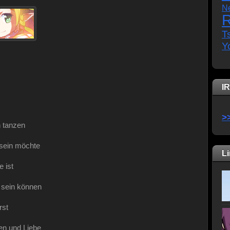
N
R
T
Y
I
>
n tanzen
sein möchte
L
e ist
 sein können
rst
en und Liebe