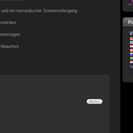
 und ein romantischer Sonnenuntergang
P
rreichen
innerungen
rschbaumes
REPLY