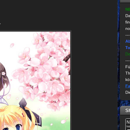
N
Da
fi
～
no
---
Ab
To
De
---
Fü
Th
kö
Fa
Di
S