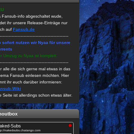
EU
 Fansub-info abgeschaltet wude,
ndet ihr unsere Release-Einträge nur
ch auf
Fansub.de
----------------------------------------------
 sofort nutzen wir Nyaa für unsere
rrents
r Umzug zu Nyaa ist komplett.
----------------------------------------------
r alle die sich gerne mal etwas in das
ema Fansub einlesen möchten. Hier
nnt ihr euch darüber informieren:
nsub-Wiki
e Seite ist allerdings schon etwas älter.
houtbox