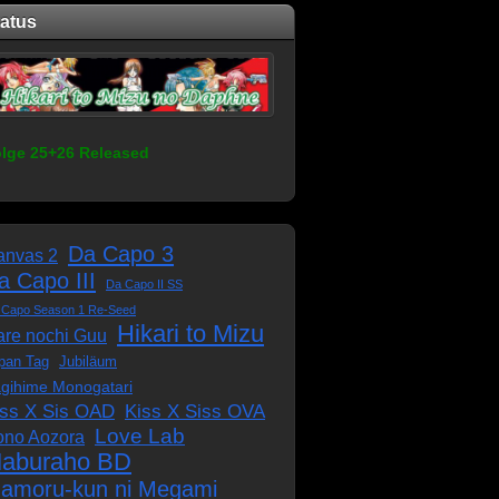
tatus
lge 25+26 Released
Da Capo 3
anvas 2
a Capo III
Da Capo II SS
 Capo Season 1 Re-Seed
Hikari to Mizu
re nochi Guu
pan Tag
Jubiläum
gihime Monogatari
iss X Sis OAD
Kiss X Siss OVA
Love Lab
ono Aozora
aburaho BD
amoru-kun ni Megami