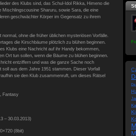
glieder des Klubs sind, das Schul-Idol Rikka, Himeno die
S
ne Mischlingscousine Sharuru, sowie Sara, die eine
 deren geschwächter Körper im Gegensatz zu ihrem
 normal, ohne die früher üblichen mysteriösen Vorfälle.
Fo
rtages die Kirschbäume plötzlich zu blühen beginnen.
 des Klubs eine Nachricht auf ihr Handy bekommen,
n Ort tun sollen, wenn die Bäume zu blühen beginnen.
chricht entziffern und was die ganze Sache noch
t soll aus dem Jahre 1951 stammen. Dieser Vorfall
C
oraufhin sie den Klub zusammenruft, um dieses Rätsel
D
Da
Ha
 Fantasy
Ja
Ka
K
3 – 30.03.2013)
K
M
0×720 (8bit)
M