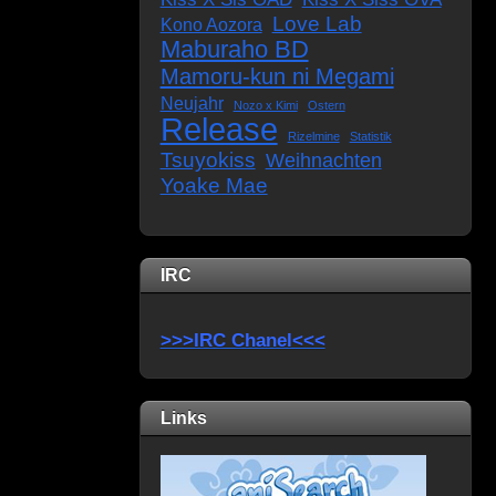
Love Lab
Kono Aozora
Maburaho BD
Mamoru-kun ni Megami
Neujahr
Nozo x Kimi
Ostern
Release
Rizelmine
Statistik
Tsuyokiss
Weihnachten
Yoake Mae
IRC
>>>IRC Chanel<<<
Links