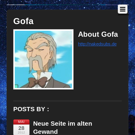
Gofa
About
Gofa
http://nakedsubs.de
POSTS BY :
MAI
Neue Seite im alten
28
Gewand
2012