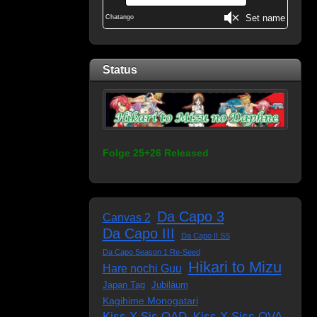
Status
Folge 25+26 Released
Da Capo 3
Canvas 2
Da Capo III
Da Capo II SS
Da Capo Season 1 Re-Seed
Hikari to Mizu
Hare nochi Guu
Japan Tag
Jubiläum
Kagihime Monogatari
Kiss X Sis OAD
Kiss X Siss OVA