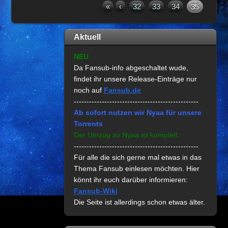
«
‹
32
33
34
35
Aktuell
NEU
Da Fansub-info abgeschaltet wude,
findet ihr unsere Release-Einträge nur
noch auf
Fansub.de
-------------------------------------------------
Ab sofort nutzen wir Nyaa für unsere
Torrents
Der Umzug zu Nyaa ist komplett.
-------------------------------------------------
Für alle die sich gerne mal etwas in das
Thema Fansub einlesen möchten. Hier
könnt ihr euch darüber informieren:
Fansub-Wiki
Die Seite ist allerdings schon etwas älter.