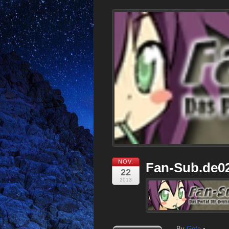
NOV.
Fan-Sub.de0
22
2013
By
Gofa
•