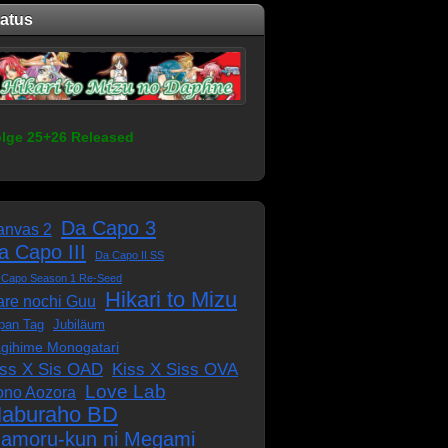
tatus
lge 25+26 Released
Da Capo 3
anvas 2
a Capo III
Da Capo II SS
 Capo Season 1 Re-Seed
Hikari to Mizu
re nochi Guu
pan Tag
Jubiläum
gihime Monogatari
iss X Sis OAD
Kiss X Siss OVA
Love Lab
ono Aozora
aburaho BD
amoru-kun ni Megami