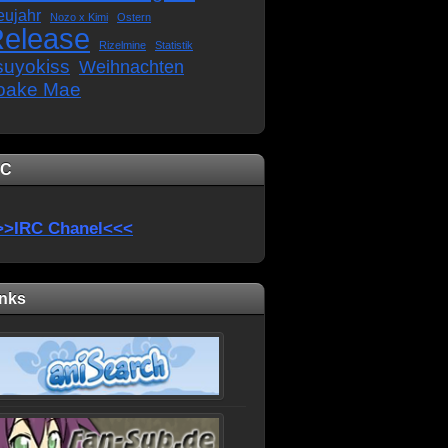
eujahr
Nozo x Kimi
Ostern
elease
Rizelmine
Statistik
suyokiss
Weihnachten
oake Mae
RC
>>IRC Chanel<<<
inks