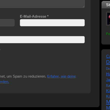
S
E-Mail-Adresse
*
Fo
*
C
D
Da
Ha
met, um Spam zu reduzieren.
Erfahre, wie deine
Ja
erden.
Ka
K
K
M
M