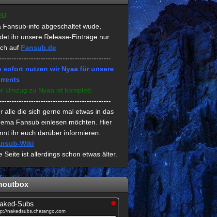
EU
 Fansub-info abgeschaltet wude,
ndet ihr unsere Release-Einträge nur
ch auf
Fansub.de
----------------------------------------------
 sofort nutzen wir Nyaa für unsere
rrents
r Umzug zu Nyaa ist komplett.
----------------------------------------------
r alle die sich gerne mal etwas in das
ema Fansub einlesen möchten. Hier
nnt ihr euch darüber informieren:
nsub-Wiki
e Seite ist allerdings schon etwas älter.
houtbox