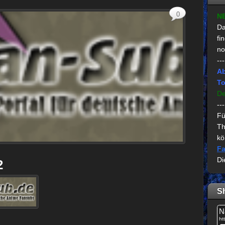
0
N
Da
fi
no
---
Ab
To
De
---
Fü
Th
kö
Fa
Di
2
S