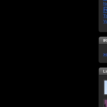
N
R
T
Y
I
>
L