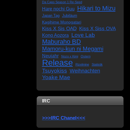
Da Capo Season 1 Re-Seed
Hikari to Mizu
Hare nochi Guu
Japan Tag
Jubiläum
Kagihime Monogatari
Kiss X Sis OAD
Kiss X Siss OVA
Love Lab
Kono Aozora
Maburaho BD
Mamoru-kun ni Megami
Neujahr
Nozo x Kimi
Ostern
Release
Rizelmine
Statistik
Tsuyokiss
Weihnachten
Yoake Mae
IRC
>>>IRC Chanel<<<