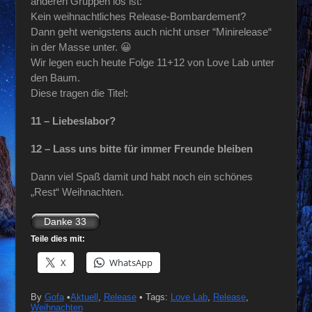
anderen Gruppen los ist:
Kein weihnachtliches Release-Bombardement?
Dann geht wenigstens auch nicht unser “Minirelease“
in der Masse unter. 😀
Wir legen euch heute Folge 11+12 von Love Lab unter
den Baum.
Diese tragen die Titel:
11 – Liebeslabor?
12 – Lass uns bitte für immer Freunde bleiben
Dann viel Spaß damit und habt noch ein schönes
„Rest“ Weihnachten.
Teile dies mit:
X
WhatsApp
By
Gofa
•
Aktuell
,
Release
• Tags:
Love Lab
,
Release
,
Weihnachten