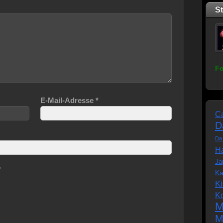
S
Fo
E-Mail-Adresse
*
C
D
Da
Ha
Ja
*
Ka
K
K
M
M