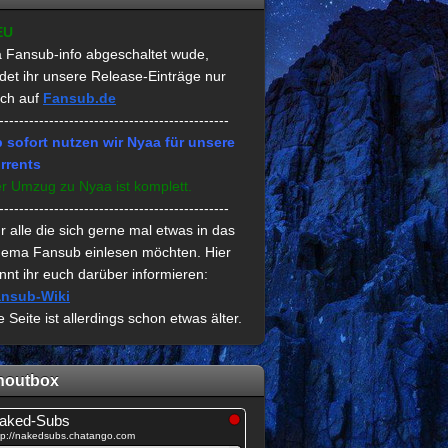
EU
 Fansub-info abgeschaltet wude,
ndet ihr unsere Release-Einträge nur
ch auf
Fansub.de
----------------------------------------------
 sofort nutzen wir Nyaa für unsere
rrents
r Umzug zu Nyaa ist komplett.
----------------------------------------------
r alle die sich gerne mal etwas in das
ema Fansub einlesen möchten. Hier
nnt ihr euch darüber informieren:
nsub-Wiki
e Seite ist allerdings schon etwas älter.
houtbox