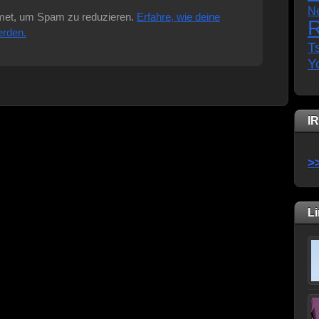
N
met, um Spam zu reduzieren.
Erfahre, wie deine
R
erden.
T
Y
I
>
L