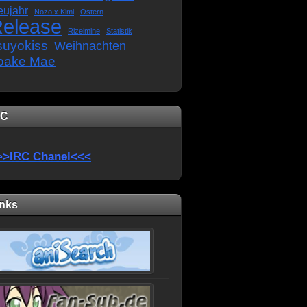
eujahr
Nozo x Kimi
Ostern
elease
Rizelmine
Statistik
suyokiss
Weihnachten
oake Mae
RC
>>IRC Chanel<<<
inks