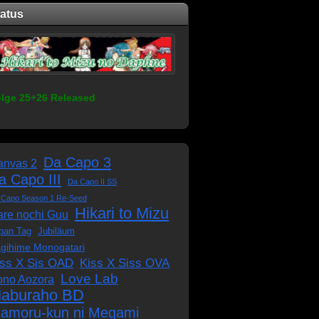
tatus
lge 25+26 Released
Da Capo 3
anvas 2
a Capo III
Da Capo II SS
 Capo Season 1 Re-Seed
Hikari to Mizu
re nochi Guu
pan Tag
Jubiläum
gihime Monogatari
iss X Sis OAD
Kiss X Siss OVA
Love Lab
ono Aozora
aburaho BD
amoru-kun ni Megami