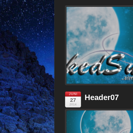
JUNI
Header07
27
2014