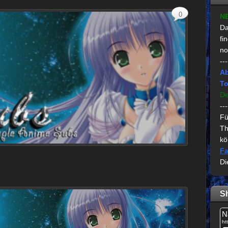
0
N
Da
fi
no
---
Ab
To
De
---
Fü
Th
kö
Fa
Di
S