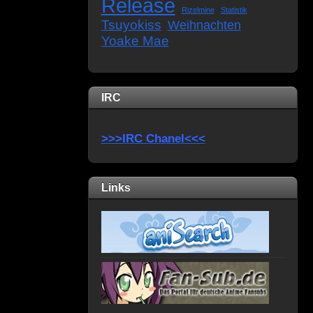
Release
Rizelmine
Statistik
Tsuyokiss
Weihnachten
Yoake Mae
IRC
>>>IRC Chanel<<<
Links