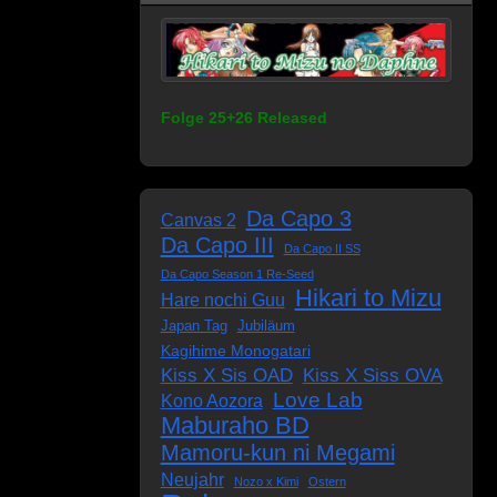
Folge 25+26 Released
Da Capo 3
Canvas 2
Da Capo III
Da Capo II SS
Da Capo Season 1 Re-Seed
Hikari to Mizu
Hare nochi Guu
Japan Tag
Jubiläum
Kagihime Monogatari
Kiss X Sis OAD
Kiss X Siss OVA
Love Lab
Kono Aozora
Maburaho BD
Mamoru-kun ni Megami
Neujahr
Nozo x Kimi
Ostern