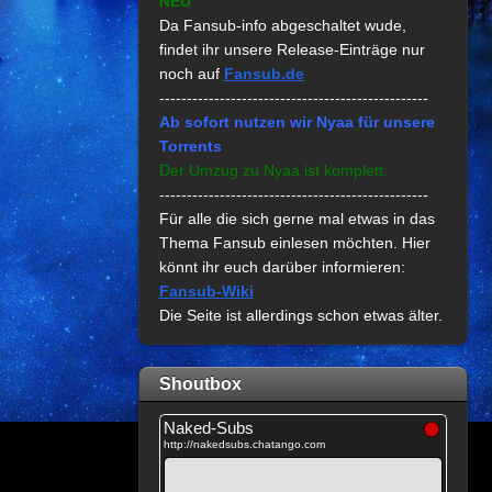
NEU
Da Fansub-info abgeschaltet wude,
findet ihr unsere Release-Einträge nur
noch auf
Fansub.de
-------------------------------------------------
Ab sofort nutzen wir Nyaa für unsere
Torrents
Der Umzug zu Nyaa ist komplett.
-------------------------------------------------
Für alle die sich gerne mal etwas in das
Thema Fansub einlesen möchten. Hier
könnt ihr euch darüber informieren:
Fansub-Wiki
Die Seite ist allerdings schon etwas älter.
Shoutbox