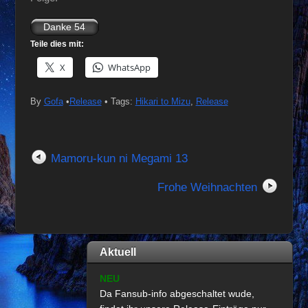
Teile dies mit:
X
WhatsApp
By
Gofa
•
Release
• Tags:
Hikari to Mizu
,
Release
Mamoru-kun ni Megami 13
Frohe Weihnachten
Aktuell
NEU
Da Fansub-info abgeschaltet wude,