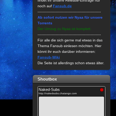
findet ihr unsere Release-Einträge nur
noch auf
Fansub.de
-------------------------------------------------
Ab sofort nutzen wir Nyaa für unsere
Torrents
Der Umzug zu Nyaa ist komplett.
-------------------------------------------------
Für alle die sich gerne mal etwas in das
Thema Fansub einlesen möchten. Hier
könnt ihr euch darüber informieren:
Fansub-Wiki
Die Seite ist allerdings schon etwas älter.
Shoutbox