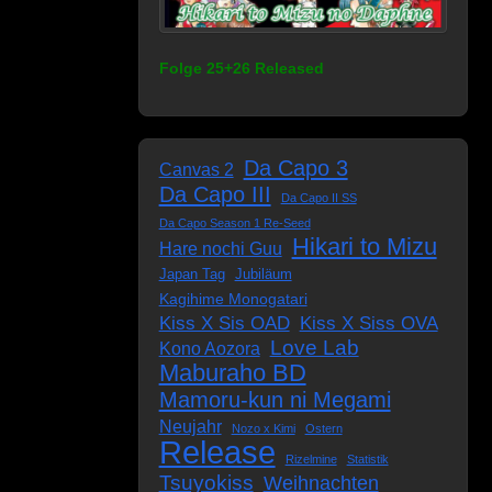
Folge 25+26 Released
Da Capo 3
Canvas 2
Da Capo III
Da Capo II SS
Da Capo Season 1 Re-Seed
Hikari to Mizu
Hare nochi Guu
Japan Tag
Jubiläum
Kagihime Monogatari
Kiss X Sis OAD
Kiss X Siss OVA
Love Lab
Kono Aozora
Maburaho BD
Mamoru-kun ni Megami
Neujahr
Nozo x Kimi
Ostern
Release
Rizelmine
Statistik
Tsuyokiss
Weihnachten