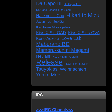
Da Capo III
Da Capo II SS
Da Capo Season 1 Re-Seed
Hikari to Mizu
Hare nochi Guu
Japan Tag
Jubiläum
Kagihime Monogatari
Kiss X Sis OAD
Kiss X Siss OVA
Love Lab
Kono Aozora
Maburaho BD
Mamoru-kun ni Megami
Neujahr
Nozo x Kimi
Ostern
Release
Rizelmine
Statistik
Tsuyokiss
Weihnachten
Yoake Mae
IRC
>>>IRC Chanel<<<