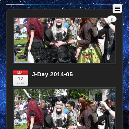
0
MAI
J-Day 2014-05
17
2014