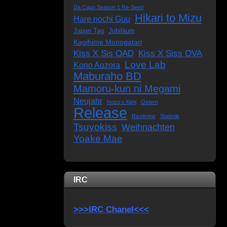
Da Capo Season 1 Re-Seed
Hikari to Mizu
Hare nochi Guu
Japan Tag
Jubiläum
Kagihime Monogatari
Kiss X Sis OAD
Kiss X Siss OVA
Love Lab
Kono Aozora
Maburaho BD
Mamoru-kun ni Megami
Neujahr
Nozo x Kimi
Ostern
Release
Rizelmine
Statistik
Tsuyokiss
Weihnachten
Yoake Mae
IRC
>>>IRC Chanel<<<