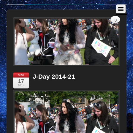
0
MAI
J-Day 2014-21
17
2014