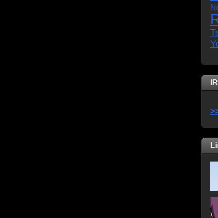
N
R
T
Y
I
>
L