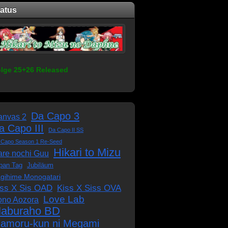
tatus
lge 25+26 Released
Da Capo 3
anvas 2
a Capo III
Da Capo II SS
 Capo Season 1 Re-Seed
Hikari to Mizu
re nochi Guu
pan Tag
Jubiläum
gihime Monogatari
iss X Sis OAD
Kiss X Siss OVA
Love Lab
ono Aozora
aburaho BD
amoru-kun ni Megami