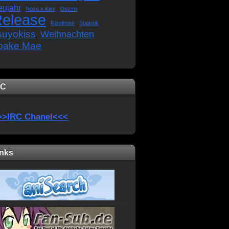
eujahr
Nozo x Kimi
Ostern
elease
Rizelmine
Statistik
suyokiss
Weihnachten
oake Mae
RC
>>IRC Chanel<<<
inks