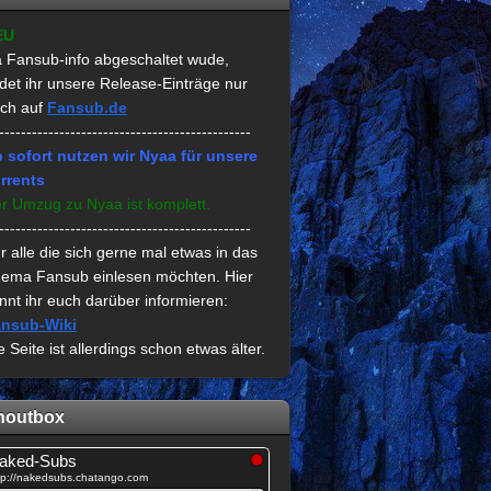
EU
 Fansub-info abgeschaltet wude,
ndet ihr unsere Release-Einträge nur
ch auf
Fansub.de
----------------------------------------------
 sofort nutzen wir Nyaa für unsere
rrents
r Umzug zu Nyaa ist komplett.
----------------------------------------------
r alle die sich gerne mal etwas in das
ema Fansub einlesen möchten. Hier
nnt ihr euch darüber informieren:
nsub-Wiki
e Seite ist allerdings schon etwas älter.
houtbox