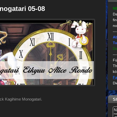
ogatari 05-08
N
Da
fi
no
---
Ab
To
De
---
Fü
Th
kö
Fa
Di
ack Kagihime Monogatari.
S