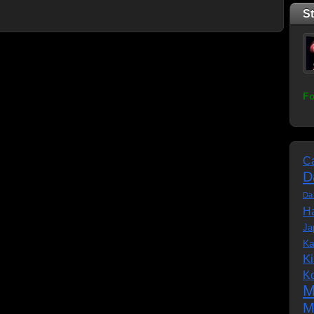
S
Fo
C
D
Da
Ha
Ja
Ka
K
K
M
M