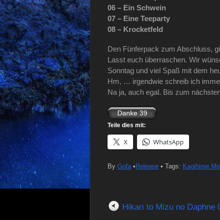
06 – Ein Schwein
07 – Eine Teeparty
08 – Krocketfeld
Den Fünferpack zum Abschluss, gib
Lasst euch überraschen. Wir wün
Sonntag und viel Spaß mit dem heu
Hm, … irgendwie schreib ich imme
Na ja, auch egal. Bis zum nächste
Teile dies mit:
X
WhatsApp
By
Gofa
•
Release
• Tags:
Kagihime Mo
Hikari to Mizu no Daphne 