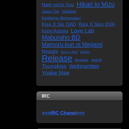
Hikari to Mizu
Hare nochi Guu
Japan Tag
Jubiläum
Kagihime Monogatari
Kiss X Sis OAD
Kiss X Siss OVA
Love Lab
Kono Aozora
Maburaho BD
Mamoru-kun ni Megami
Neujahr
Nozo x Kimi
Ostern
Release
Rizelmine
Statistik
Tsuyokiss
Weihnachten
Yoake Mae
IRC
>>>IRC Chanel<<<