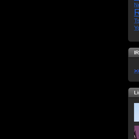
N
R
T
Y
I
>
L