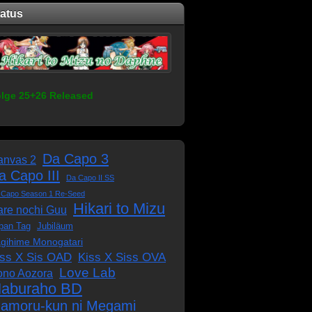
tatus
lge 25+26 Released
Da Capo 3
anvas 2
a Capo III
Da Capo II SS
 Capo Season 1 Re-Seed
Hikari to Mizu
re nochi Guu
pan Tag
Jubiläum
gihime Monogatari
iss X Sis OAD
Kiss X Siss OVA
Love Lab
ono Aozora
aburaho BD
amoru-kun ni Megami