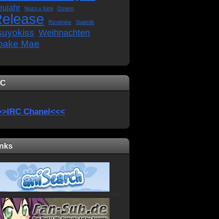
eujahr
Nozo x Kimi
Ostern
elease
Rizelmine
Statistik
suyokiss
Weihnachten
oake Mae
RC
>>IRC Chanel<<<
inks