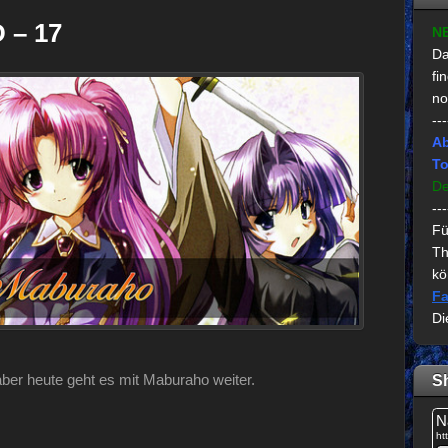
 – 17
N
Da
fi
no
---
Ab
To
De
---
Fü
Th
kö
Fa
Di
aber heute geht es mit Maburaho weiter.
S