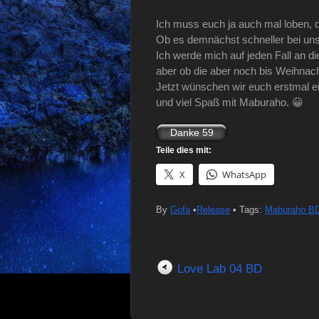
Ich muss euch ja auch mal loben, d
Ob es demnächst schneller bei uns 
Ich werde mich auf jeden Fall an d
aber ob die aber noch bis Weihnacht
Jetzt wünschen wir euch erstmal e
und viel Spaß mit Maburaho. 😀
Teile dies mit:
X
WhatsApp
By
Gofa
•
Release
• Tags:
Maburaho B
Love Lab 04 BD