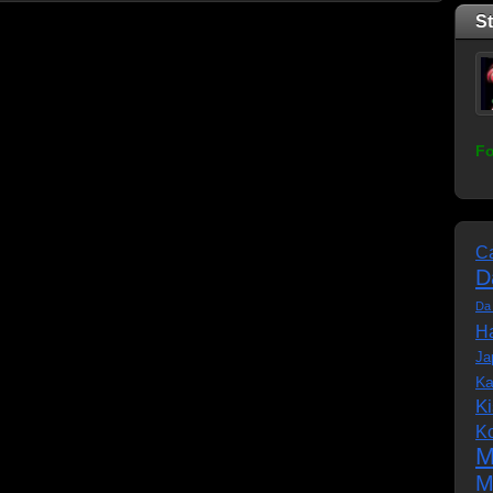
S
Fo
C
D
Da
Ha
Ja
Ka
K
K
M
M