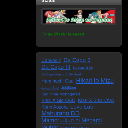
Status
Folge 25+26 Released
Da Capo 3
Canvas 2
Da Capo III
Da Capo II SS
Da Capo Season 1 Re-Seed
Hikari to Mizu
Hare nochi Guu
Japan Tag
Jubiläum
Kagihime Monogatari
Kiss X Sis OAD
Kiss X Siss OVA
Love Lab
Kono Aozora
Maburaho BD
Mamoru-kun ni Megami
Neujahr
Nozo x Kimi
Ostern