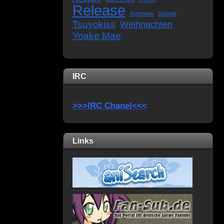
Release
Rizelmine
Statistik
Tsuyokiss
Weihnachten
Yoake Mae
IRC
>>>IRC Chanel<<<
Links